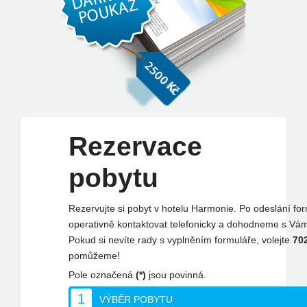
Rezervace
pobytu
Rezervujte si pobyt v hotelu Harmonie. Po odeslání f
operativně kontaktovat telefonicky a dohodneme s Vám
Pokud si nevíte rady s vyplněním formuláře, volejte
702
pomůžeme!
Pole označená
(*)
jsou povinná.
1
VÝBĚR POBYTU