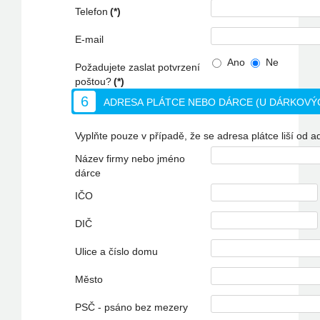
Telefon
(*)
E-mail
Ano
Ne
Požadujete zaslat potvrzení
poštou?
(*)
6
ADRESA PLÁTCE NEBO DÁRCE (U DÁRKOVÝ
Vyplňte pouze v případě, že se adresa plátce liší od a
Název firmy nebo jméno
dárce
IČO
DIČ
Ulice a číslo domu
Město
PSČ - psáno bez mezery