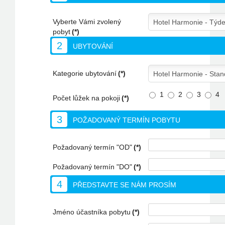
Vyberte Vámi zvolený
pobyt
(*)
2
UBYTOVÁNÍ
Kategorie ubytování
(*)
1
2
3
4
Počet lůžek na pokoji
(*)
3
POŽADOVANÝ TERMÍN POBYTU
Požadovaný termín "OD"
(*)
Požadovaný termín "DO"
(*)
4
PŘEDSTAVTE SE NÁM PROSÍM
Jméno účastníka pobytu
(*)