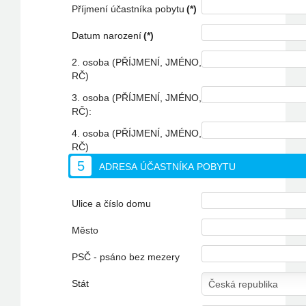
Příjmení účastníka pobytu
(*)
Datum narození
(*)
2. osoba (PŘÍJMENÍ, JMÉNO,
RČ)
3. osoba (PŘÍJMENÍ, JMÉNO,
RČ):
4. osoba (PŘÍJMENÍ, JMÉNO,
RČ)
5
ADRESA ÚČASTNÍKA POBYTU
Ulice a číslo domu
Město
PSČ - psáno bez mezery
Stát