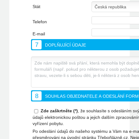
Stát
Telefon
E-mail
7
DOPLŇUJÍCÍ ÚDAJE
8
SOUHLAS OBJEDNATELE A ODESLÁNÍ FOR
Zde zaškrtněte (*)
, že souhlasíte s odesláním s
údajů elektronickou poštou a jejich dalším zpracování
vyřízení pobytu.
Po odeslání údajů do našeho systému a Vám na e-mai
přesměrováni na úvodní stránku Třeboňlázně.cz. Nejpo