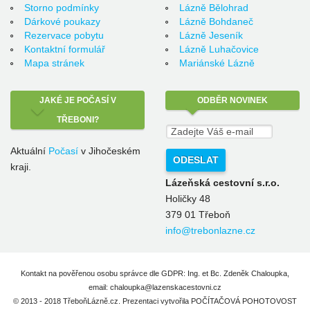
Storno podmínky
Lázně Bělohrad
Dárkové poukazy
Lázně Bohdaneč
Rezervace pobytu
Lázně Jeseník
Kontaktní formulář
Lázně Luhačovice
Mapa stránek
Mariánské Lázně
JAKÉ
JE POČASÍ V
ODBĚR
NOVINEK
TŘEBONI?
Aktuální
Počasí
v Jihočeském
kraji.
Lázeňská cestovní s.r.o.
Holičky 48
379 01 Třeboň
info@trebonlazne.cz
Kontakt na pověřenou osobu správce dle GDPR: Ing. et Bc. Zdeněk Chaloupka,
email: chaloupka@lazenskacestovni.cz
© 2013 - 2018 TřeboňLázně.cz. Prezentaci vytvořila
POČÍTAČOVÁ POHOTOVOST