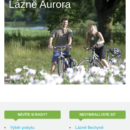
Lázně Aurora
NEVÍTE
SI RADY?
NEVYBRALI
JSTE SI?
Výběr pobytu
Lázně Bechyně