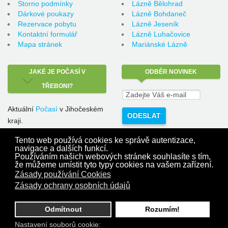
Storno podmínky
Lázně Bělohrad
Dárkové poukazy
Lázně Bohdaneč
Rezervace pobytu
Lázně Jeseník
Kontaktní formulář
Lázně Luhačovice
Mapa stránek
Mariánské Lázně
JAKÉ
JE POČASÍ V
ODBĚR
NOVINEK
TŘEBONI?
Aktuální
Počasí
v Jihočeském
kraji.
Lázeňská cestovní s.r.o.
Tento web používá cookies ke správě autentizace,
Holičky 48
navigace a dalších funkcí.
379 01 Třeboň
Používáním našich webových stránek souhlasíte s tím,
že můžeme umístit tyto typy cookies na vašem zařízení.
info@trebonlazne.cz
Zásady používání Cookies
Zásady ochrany osobních údajů
Kontakt na pověřenou osobu správce dle GDPR: Ing. et Bc. Zdeněk Chaloupka,
Odmítnout
Rozumím!
email: chaloupka@lazenskacestovni.cz
© 2013 - 2018 TřeboňLázně.cz. Prezentaci vytvořila
POČÍTAČOVÁ POHOTOVOST
Nastavení souborů cookie: