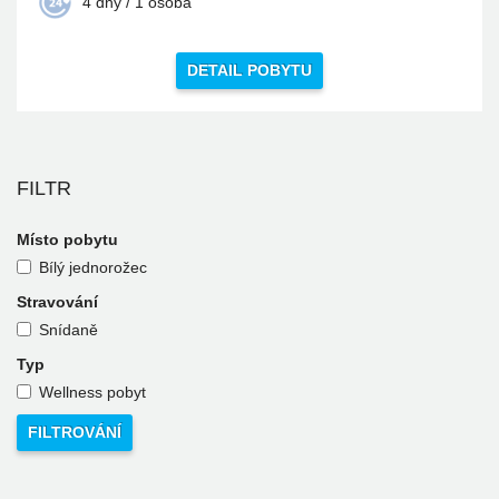
4 dny / 1 osoba
DETAIL POBYTU
FILTR
Místo pobytu
Bílý jednorožec
Stravování
Snídaně
Typ
Wellness pobyt