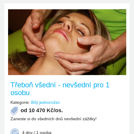
Třeboň všední - nevšední pro 1
osobu
Kategorie:
Bílý jednorožec
od
10 470
Kč/os.
Zaneste si do všedních dnů nevšední zážitky!
4 dny / 1 osoba