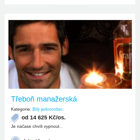
Třeboň manažerská
Kategorie:
Bílý jednorožec
od
14 625
Kč/os.
Je načase chvíli vypnout...