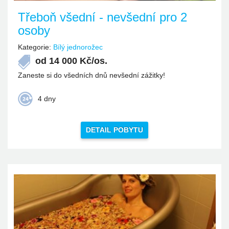
Třeboň všední - nevšední pro 2
osoby
Kategorie:
Bílý jednorožec
od
14 000
Kč/os.
Zaneste si do všedních dnů nevšední zážitky!
4 dny
DETAIL POBYTU