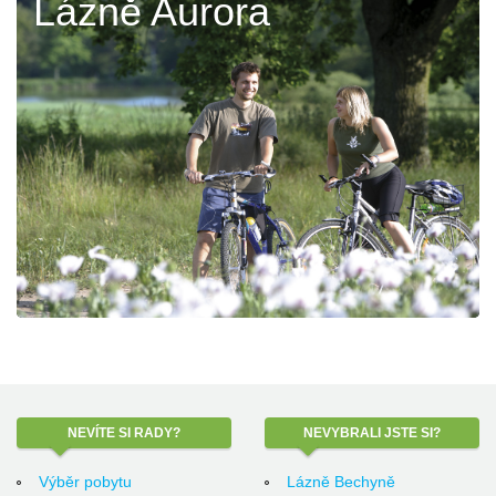
Lázně Aurora
NEVÍTE
SI RADY?
NEVYBRALI
JSTE SI?
Výběr pobytu
Lázně Bechyně