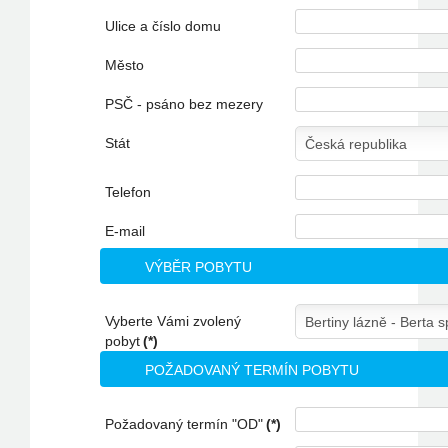
Ulice a číslo domu
Město
PSČ - psáno bez mezery
Stát
Telefon
E-mail
VÝBĚR POBYTU
Vyberte Vámi zvolený
pobyt
(*)
POŽADOVANÝ TERMÍN POBYTU
Požadovaný termín "OD"
(*)