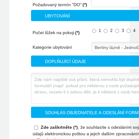
Požadovaný termín "DO"
(*)
UBYTOVÁNÍ
1
2
3
4
Počet lůžek na pokoji
(*)
Kategorie ubytování
DOPLŇUJÍCÍ ÚDAJE
SOUHLAS OBJEDNATELE A ODESLÁNÍ FOR
Zde zaškrtněte (*)
, že souhlasíte s odesláním s
údajů elektronickou poštou a jejich dalším zpracování