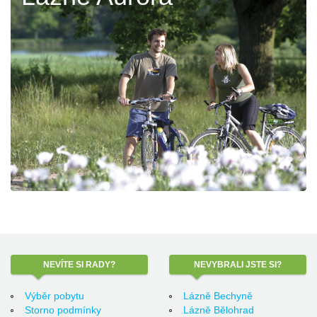
NEVÍTE
SI RADY?
NEVYBRALI
JSTE SI?
Výběr pobytu
Lázně Bechyně
Storno podmínky
Lázně Bělohrad