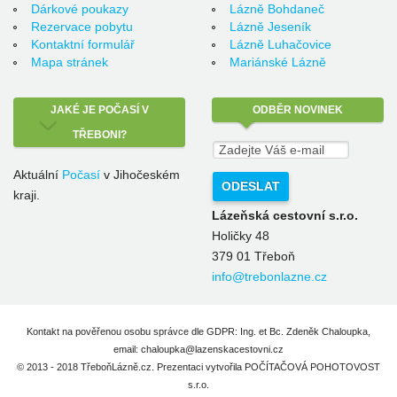
Dárkové poukazy
Lázně Bohdaneč
Rezervace pobytu
Lázně Jeseník
Kontaktní formulář
Lázně Luhačovice
Mapa stránek
Mariánské Lázně
JAKÉ
JE POČASÍ V
ODBĚR
NOVINEK
TŘEBONI?
Aktuální
Počasí
v Jihočeském
kraji.
Lázeňská cestovní s.r.o.
Holičky 48
379 01 Třeboň
info@trebonlazne.cz
Kontakt na pověřenou osobu správce dle GDPR: Ing. et Bc. Zdeněk Chaloupka,
email: chaloupka@lazenskacestovni.cz
© 2013 - 2018 TřeboňLázně.cz. Prezentaci vytvořila
POČÍTAČOVÁ POHOTOVOST
s.r.o.