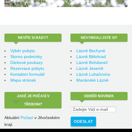
NEVÍTE
SI RADY?
NEVYBRALI
JSTE SI?
Výběr pobytu
Lázně Bechyně
Storno podmínky
Lázně Bělohrad
Dárkové poukazy
Lázně Bohdaneč
Rezervace pobytu
Lázně Jeseník
Kontaktní formulář
Lázně Luhačovice
Mapa stránek
Mariánské Lázně
JAKÉ
JE POČASÍ V
ODBĚR
NOVINEK
TŘEBONI?
Aktuální
Počasí
v Jihočeském
kraji.
Lázeňská cestovní s.r.o.