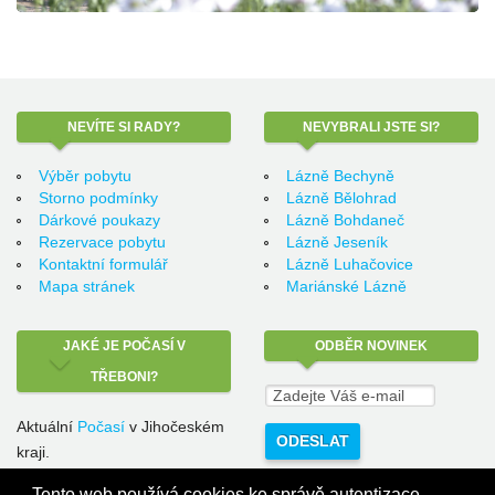
NEVÍTE
SI RADY?
NEVYBRALI
JSTE SI?
Výběr pobytu
Lázně Bechyně
Storno podmínky
Lázně Bělohrad
Dárkové poukazy
Lázně Bohdaneč
Rezervace pobytu
Lázně Jeseník
Kontaktní formulář
Lázně Luhačovice
Mapa stránek
Mariánské Lázně
JAKÉ
JE POČASÍ V
ODBĚR
NOVINEK
TŘEBONI?
Aktuální
Počasí
v Jihočeském
kraji.
Lázeňská cestovní s.r.o.
Tento web používá cookies ke správě autentizace,