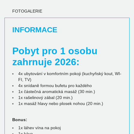
FOTOGALERIE
INFORMACE
Pobyt pro 1 osobu
zahrnuje 2026:
4x ubytování v komfortním pokoji (kuchyňský kout, WI-
FI, TV)
4x snídaně formou bufetu pro každého
1x částečná aromatická masáž (30 min.)
1x rašelinový zábal (20 min.)
1x masáž hlavy nebo plosek nohou (20 min.)
Bonus:
1x láhev vína na pokoj
1x káva