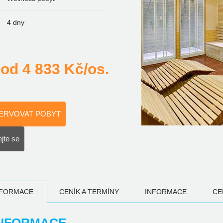
4 dny
od
4 833
Kč/os.
ERVOVAT POBYT
jte se
NFORMACE
CENÍK A TERMÍNY
INFORMACE
CE
NFORMACE