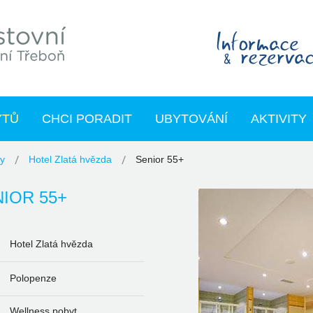
YTŮ
CHCI PORADIT
UBYTOVÁNÍ
AKTIVITY
ty
Hotel Zlatá hvězda
Senior 55+
IOR 55+
Hotel Zlatá hvězda
Polopenze
Wellness pobyt