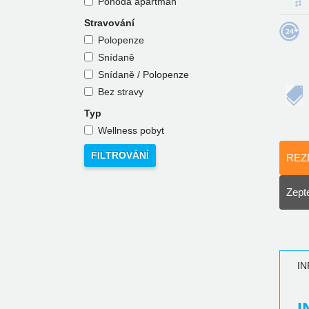
Pohoda apartmán
Stravování
Polopenze
Snídaně
Snídaně / Polopenze
Bez stravy
Typ
Wellness pobyt
REZ
Zepte
I
I